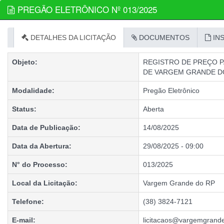
PREGÃO ELETRÔNICO Nº 013/2025
DETALHES DA LICITAÇÃO
DOCUMENTOS
IN
Objeto:
REGISTRO DE PREÇO P
DE VARGEM GRANDE D
Modalidade:
Pregão Eletrônico
Status:
Aberta
Data de Publicação:
14/08/2025
Data da Abertura:
29/08/2025 - 09:00
N° do Processo:
013/2025
Local da Licitação:
Vargem Grande do RP
Telefone:
(38) 3824-7121
E-mail:
licitacaos@vargemgrande